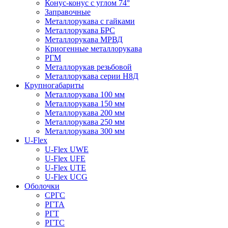
Конус-конус с углом 74°
Заправочные
Металлорукава с гайками
Металлорукава БРС
Металлорукава МРВД
Криогенные металлорукава
РГМ
Металлорукав резьбовой
Металлорукава серии Н8Д
Крупногабариты
Металлорукава 100 мм
Металлорукава 150 мм
Металлорукава 200 мм
Металлорукава 250 мм
Металлорукава 300 мм
U-Flex
U-Flex UWE
U-Flex UFE
U-Flex UTE
U-Flex UCG
Оболочки
СРГС
РГТА
РГТ
РГТС