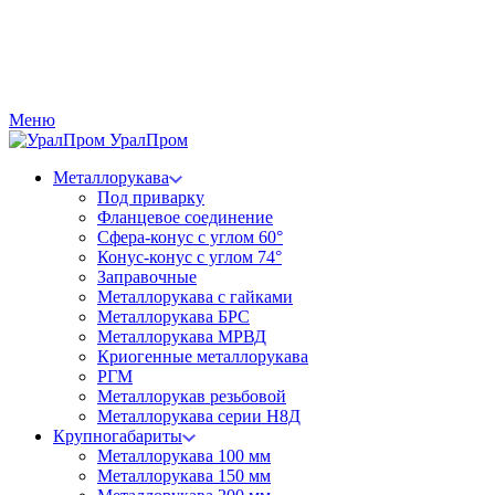
Меню
Урал
Пром
Металлорукава
Под приварку
Фланцевое соединение
Сфера-конус с углом 60°
Конус-конус с углом 74°
Заправочные
Металлорукава с гайками
Металлорукава БРС
Металлорукава МРВД
Криогенные металлорукава
РГМ
Металлорукав резьбовой
Металлорукава серии Н8Д
Крупногабариты
Металлорукава 100 мм
Металлорукава 150 мм