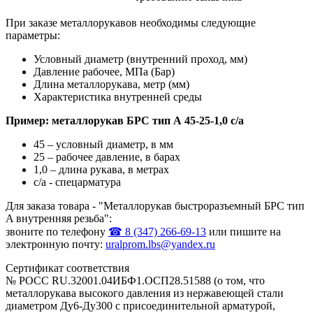
При заказе металлорукавов необходимы следующие
параметры:
Условный диаметр (внутренний проход, мм)
Давление рабочее, МПа (Бар)
Длина металлорукава, метр (мм)
Характеристика внутренней среды
Пример: металлорукав БРС тип A 45-25-1,0​ с/а​
45 – условный диаметр, в мм
25 – рабочее давление, в барах
1,0 – длина рукава, в метрах
с/а - спецарматура
Для заказа товара - "Металлорукав быстроразъемный БРС тип
A внутренняя резьба":
звоните по телефону
☎ 8 (347) 266‑69‑13
или пишите на
электронную почту:
uralprom.lbs@yandex.ru
Сертификат соответствия
№ РОСС RU.32001.04ИБФ1.ОСП28.51588 (о том, что
металлорукава высокого давления из нержавеющей стали
диаметром Ду6-Ду300 с присоединительной арматурой,