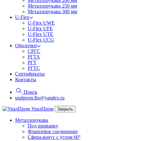
Металлорукава 200 мм
Металлорукава 250 мм
Металлорукава 300 мм
U-Flex
U-Flex UWE
U-Flex UFE
U-Flex UTE
U-Flex UCG
Оболочки
СРГС
РГТА
РГТ
РГТС
Сертификаты
Контакты
Поиск
uralprom.lbs@yandex.ru
Урал
Пром
Закрыть
Металлорукава
Под приварку
Фланцевое соединение
Сфера-конус с углом 60°