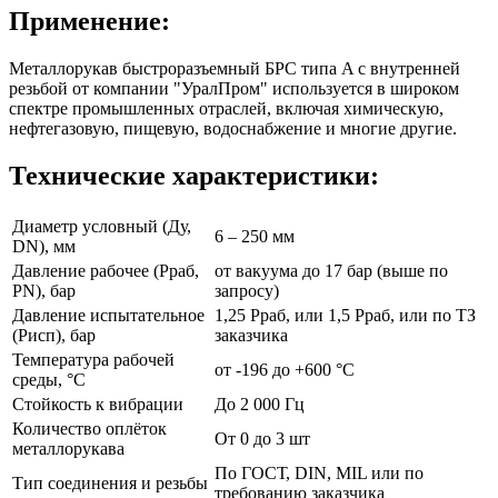
Применение:
Металлорукав быстроразъемный БРС типа A с внутренней
резьбой от компании "УралПром" используется в широком
спектре промышленных отраслей, включая химическую,
нефтегазовую, пищевую, водоснабжение и многие другие.
Технические характеристики:
Диаметр условный (Ду,
6 – 250 мм
DN), мм
Давление рабочее (Рраб,
от вакуума до 17 бар (выше по
PN), бар
запросу)
Давление испытательное
1,25 Pраб, или 1,5 Pраб, или по ТЗ
(Pисп), бар
заказчика
Температура рабочей
от -196 до +600 °С
среды, °С
Стойкость к вибрации
До 2 000 Гц
Количество оплёток
От 0 до 3 шт
металлорукава
По ГОСТ, DIN, MIL или по
Тип соединения и резьбы
требованию заказчика