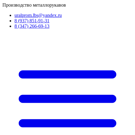
Производство металлорукавов
uralprom.lbs@yandex.ru
8 (937) 851‑91‑31
8 (347) 266‑69‑13