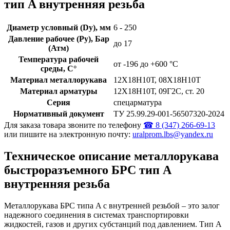
тип A внутренняя резьба
Диаметр условный (Dy), мм
6 - 250
Давление рабочее (Py), Бар
до 17
(Атм)
Температура рабочей
от -196 до +600 °С
среды, С°
Материал металлорукава
12Х18Н10Т, 08Х18Н10Т
Материал арматуры
12Х18Н10Т, 09Г2С, ст. 20
Серия
спецарматура
Нормативный документ
ТУ 25.99.29‑001‑56507320‑2024
Для заказа товара звоните по телефону
☎ 8 (347) 266‑69‑13
или пишите на электронную почту:
uralprom.lbs@yandex.ru
Техническое описание металлорукава
быстроразъемного БРС тип A
внутренняя резьба
Металлорукава БРС типа A с внутренней резьбой – это залог
надежного соединения в системах транспортировки
жидкостей, газов и других субстанций под давлением. Тип А