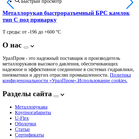
Быстрый просмотр
Металлорукав быстроразъемный БРС камлок
тип C под приварку
Т среды: от -196 до +600 °С
Т
О нас
УралПром - это надежный поставщик и производитель
металлорукавов высокого давления, обеспечивающих
надежное и эффективное соединение в системах гидравлики,
пневматики и других отраслях промышленности.
Политика
конфиденциальности «УралПром».
Использование cookies.
Разделы сайта
Металлорукава
Крупногабариты
U-Flex
Оболочки
Статьи
Сертификаты