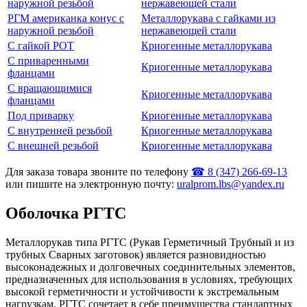
наружной резьбой
нержавеющей стали
РГМ американка конус с
Металлорукава с гайками из
наружной резьбой
нержавеющей стали
С гайкой РОТ
Криогенные металлорукава
С приваренными
Криогенные металлорукава
фланцами
С вращающимися
Криогенные металлорукава
фланцами
Под приварку
Криогенные металлорукава
С внутренней резьбой
Криогенные металлорукава
С внешней резьбой
Криогенные металлорукава
Для заказа товара звоните по телефону
☎ 8 (347) 266‑69‑13
или пишите на электронную почту:
uralprom.lbs@yandex.ru
Оболочка РГТС
Металлорукав типа РГТС (Рукав Герметичный Трубный и из
трубных Сварных заготовок) является разновидностью
высоконадежных и долговечных соединительных элементов,
предназначенных для использования в условиях, требующих
высокой герметичности и устойчивости к экстремальным
нагрузкам. РГТС сочетает в себе преимущества стандартных