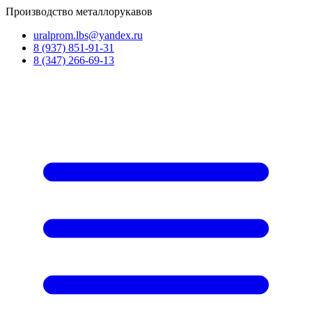
Производство металлорукавов
uralprom.lbs@yandex.ru
8 (937) 851‑91‑31
8 (347) 266‑69‑13