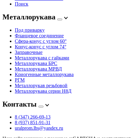
Поиск
Металлорукава
Под приварку
Фланцевое соединение
Сфера-конус с углом 60°
Конус-конус с углом 74°
Заправочные
Металлорукава с гайками
Металлорукава БРС
Металлорукава МРВД
Криогенные металлорукава
РГМ
Металлорукав резьбовой
Металлорукава серии Н8Д
Контакты
8 (347) 266‑69‑13
8 (937) 851‑91‑31
uralprom.lbs@yandex.ru