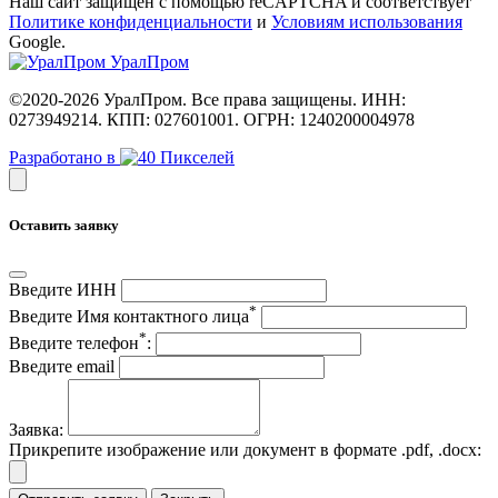
Наш сайт защищен с помощью reCAPTCHA и соответствует
Политике конфиденциальности
и
Условиям использования
Google.
Урал
Пром
©2020-2026 УралПром. Все права защищены. ИНН:
0273949214. КПП: 027601001. ОГРН: 1240200004978
Разработано в
Оставить заявку
Введите ИНН
*
Введите Имя контактного лица
*
Введите телефон
:
Введите email
Заявка:
Прикрепите изображение или документ в формате .pdf, .docx: