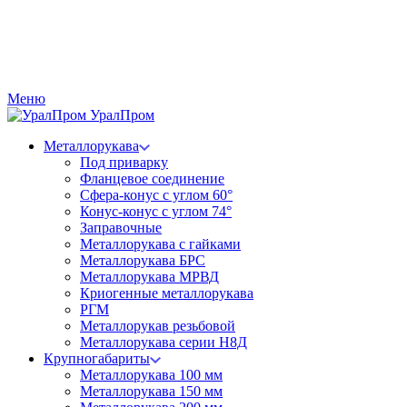
Меню
Урал
Пром
Металлорукава
Под приварку
Фланцевое соединение
Сфера-конус с углом 60°
Конус-конус с углом 74°
Заправочные
Металлорукава с гайками
Металлорукава БРС
Металлорукава МРВД
Криогенные металлорукава
РГМ
Металлорукав резьбовой
Металлорукава серии Н8Д
Крупногабариты
Металлорукава 100 мм
Металлорукава 150 мм