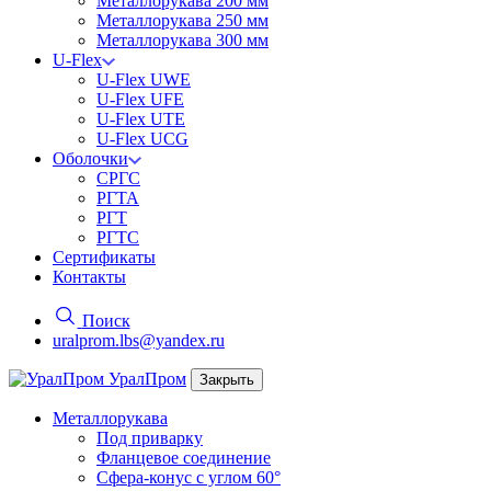
Металлорукава 200 мм
Металлорукава 250 мм
Металлорукава 300 мм
U-Flex
U-Flex UWE
U-Flex UFE
U-Flex UTE
U-Flex UCG
Оболочки
СРГС
РГТА
РГТ
РГТС
Сертификаты
Контакты
Поиск
uralprom.lbs@yandex.ru
Урал
Пром
Закрыть
Металлорукава
Под приварку
Фланцевое соединение
Сфера-конус с углом 60°