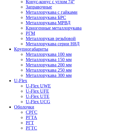
Конус-конус с углом 74°
Заправочные
Металлорукава с гайками
Металлорукава БРС
Металлорукава МРВД
Криогенные металлорукава
РГМ
Металлорукав резьбовой
Металлорукава серии Н8Д
Крупногабариты
Металлорукава 100 мм
Металлорукава 150 мм
Металлорукава 200 мм
Металлорукава 250 мм
Металлорукава 300 мм
U-Flex
U-Flex UWE
U-Flex UFE
U-Flex UTE
U-Flex UCG
Оболочки
СРГС
РГТА
РГТ
РГТС